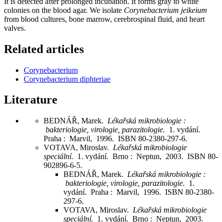
It is detected after prolonged incubation. It forms gray to white
colonies on the blood agar. We isolate
Corynebacterium jeikeium
from blood cultures, bone marrow, cerebrospinal fluid, and heart
valves.
Related articles
Corynebacterium
Corynebacterium diphteriae
Literature
BEDNÁŘ, Marek.
Lékařská mikrobiologie :
bakteriologie, virologie, parazitologie.
1. vydání.
Praha : Marvil, 1996. ISBN 80-2380-297-6.
VOTAVA, Miroslav.
Lékařská mikrobiologie
speciální.
1. vydání. Brno : Neptun, 2003. ISBN 80-
902896-6-5.
BEDNÁŘ, Marek.
Lékařská mikrobiologie :
bakteriologie, virologie, parazitologie.
1.
vydání. Praha : Marvil, 1996. ISBN 80-2380-
297-6.
VOTAVA, Miroslav.
Lékařská mikrobiologie
speciální.
1. vydání. Brno : Neptun, 2003.