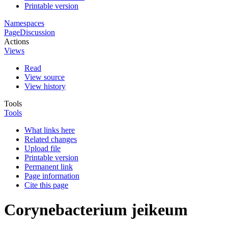
Printable version
Namespaces
Page
Discussion
Actions
Views
Read
View source
View history
Tools
Tools
What links here
Related changes
Upload file
Printable version
Permanent link
Page information
Cite this page
Corynebacterium jeikeum