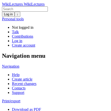
WikiLectures
WikiLectures
Log in
↓
Personal tools
Not logged in
Talk
Contributions
Log in
Create account
Navigation menu
Navigation
Help
Create article
Recent changes
Contacts
Support
Print/export
Download as PDF