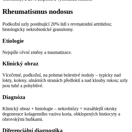
Rheumatismus nodosus
Podkožní uzly postihující 20% lidí s revmatoidní artritidou;
histologicky nekrobiotické granulomy.
Etiologie
Nejspíše cévní změny a traumatizace.
Klinický obraz
Vícečetné, podkožní, na pohmat bolestivé noduly – typicky nad
lokty, koleny, ulnárních stranách předloktí a nad klouby rukou; uzly
jsou tuhé a pohyblivé.
Diagnóza
Klinický obraz + histologie – nekrobiózy = rozsáhlejší okrsky
degenerace kolagenního vaziva koria, obklopených histiocyty a
obrovskými buňkami.
Diferenciální diagnostika