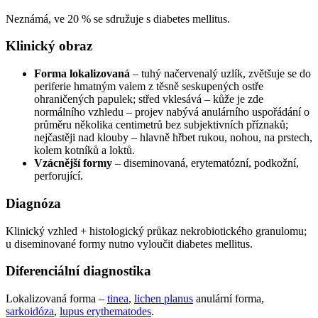
Neznámá, ve 20 % se sdružuje s diabetes mellitus.
Klinický obraz
Forma lokalizovaná
– tuhý načervenalý uzlík, zvětšuje se do
periferie hmatným valem z těsně seskupených ostře
ohraničených papulek; střed vklesává – kůže je zde
normálního vzhledu – projev nabývá anulárního uspořádání o
průměru několika centimetrů bez subjektivních příznaků;
nejčastěji nad klouby – hlavně hřbet rukou, nohou, na prstech,
kolem kotníků a loktů.
Vzácnější formy
– diseminovaná, erytematózní, podkožní,
perforující.
Diagnóza
Klinický vzhled + histologický průkaz nekrobiotického granulomu;
u diseminované formy nutno vyloučit diabetes mellitus.
Diferenciální diagnostika
Lokalizovaná forma –
tinea
,
lichen planus
anulární forma,
sarkoidóza
,
lupus erythematodes
.