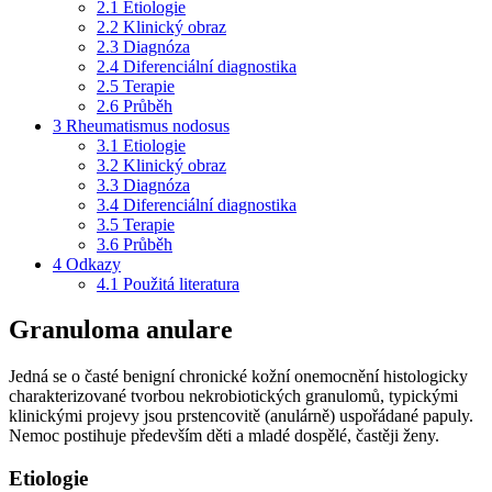
2.1
Etiologie
2.2
Klinický obraz
2.3
Diagnóza
2.4
Diferenciální diagnostika
2.5
Terapie
2.6
Průběh
3
Rheumatismus nodosus
3.1
Etiologie
3.2
Klinický obraz
3.3
Diagnóza
3.4
Diferenciální diagnostika
3.5
Terapie
3.6
Průběh
4
Odkazy
4.1
Použitá literatura
Granuloma anulare
Jedná se o časté benigní chronické kožní onemocnění histologicky
charakterizované tvorbou nekrobiotických granulomů, typickými
klinickými projevy jsou prstencovitě (anulárně) uspořádané papuly.
Nemoc postihuje především děti a mladé dospělé, častěji ženy.
Etiologie