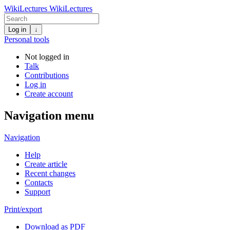
WikiLectures
WikiLectures
Log in
↓
Personal tools
Not logged in
Talk
Contributions
Log in
Create account
Navigation menu
Navigation
Help
Create article
Recent changes
Contacts
Support
Print/export
Download as PDF