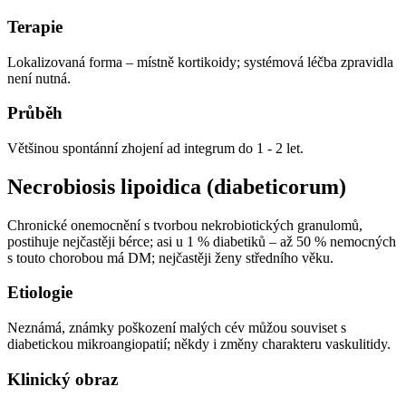
Terapie
Lokalizovaná forma – místně kortikoidy; systémová léčba zpravidla
není nutná.
Průběh
Většinou spontánní zhojení ad integrum do 1 - 2 let.
Necrobiosis lipoidica (diabeticorum)
Chronické onemocnění s tvorbou nekrobiotických granulomů,
postihuje nejčastěji bérce; asi u 1 % diabetiků – až 50 % nemocných
s touto chorobou má DM; nejčastěji ženy středního věku.
Etiologie
Neznámá, známky poškození malých cév můžou souviset s
diabetickou mikroangiopatií; někdy i změny charakteru vaskulitidy.
Klinický obraz