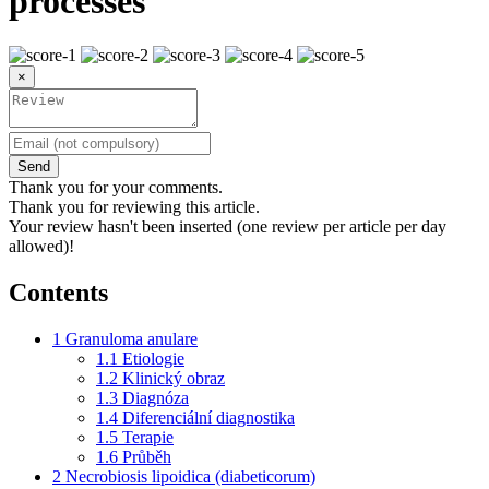
processes
×
Send
Thank you for your comments.
Thank you for reviewing this article.
Your review hasn't been inserted (one review per article per day
allowed)!
Contents
1
Granuloma anulare
1.1
Etiologie
1.2
Klinický obraz
1.3
Diagnóza
1.4
Diferenciální diagnostika
1.5
Terapie
1.6
Průběh
2
Necrobiosis lipoidica (diabeticorum)