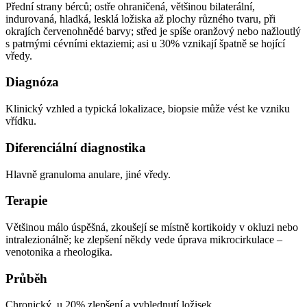
Přední strany bérců; ostře ohraničená, většinou bilaterální,
indurovaná, hladká, lesklá ložiska až plochy různého tvaru, při
okrajích červenohnědé barvy; střed je spíše oranžový nebo nažloutlý
s patrnými cévními ektaziemi; asi u 30% vznikají špatně se hojící
vředy.
Diagnóza
Klinický vzhled a typická lokalizace, biopsie může vést ke vzniku
vřídku.
Diferenciální diagnostika
Hlavně granuloma anulare, jiné vředy.
Terapie
Většinou málo úspěšná, zkoušejí se místně kortikoidy v okluzi nebo
intralezionálně; ke zlepšení někdy vede úprava mikrocirkulace –
venotonika a rheologika.
Průběh
Chronický, u 20% zlepšení a vyblednutí ložisek.