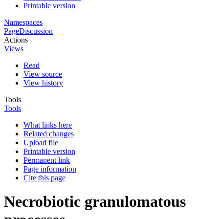
Printable version
Namespaces
Page
Discussion
Actions
Views
Read
View source
View history
Tools
Tools
What links here
Related changes
Upload file
Printable version
Permanent link
Page information
Cite this page
Necrobiotic granulomatous