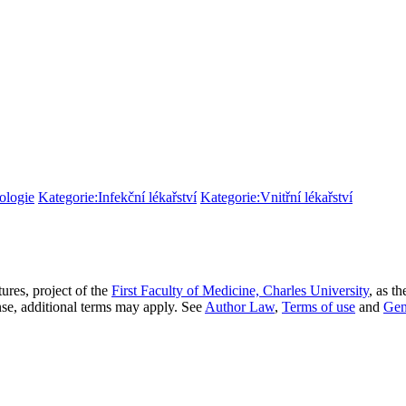
ologie
Kategorie:Infekční lékařství
Kategorie:Vnitřní lékařství
ures, project of the
First Faculty of Medicine, Charles University
, as t
nse, additional terms may apply. See
Author Law
,
Terms of use
and
Gen