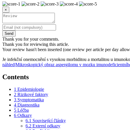
×
Send
Thank you for your comments.
Thank you for reviewing this article.
Your review hasn't been inserted (one review per article per day allow
Je infekční onemocnění s vysokou morbiditou a mortalitou u imun
náhled|Mikroskopický obraz aspergilomu v mozku imunodeficientního d
Contents
1
Epidemiologie
2
Rizikové faktory
3
Symptomatika
4
Diagnostika
5
Léčba
6
Odkazy
6.1
Související články
6.2
Externí odkazy