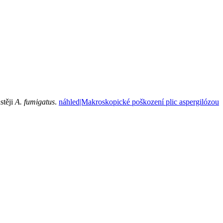
stěji
A. fumigatus
.
náhled|Makroskopické poškození plic aspergilózou