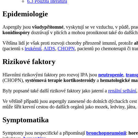
6.3
Použitá literatura
Epidemiologie
Aspergily jsou
všudypřítomné
, vyskytují se ve vzduchu, v půdě, pra
konidiospóry
dozrávají v plicích a mohou proniknout také do další
Většina lidí je však proti rozvoji choroby přirozeně imunní, protože
a
(pacientů s
leukémií
,
AIDS
,
CHOPN
, pacientů po chemoterapii či tran
Rizikové faktory
Hlavními rizikovými faktory pro rozvoj IPA jsou
neutropenie
,
trans
(CHOPN),
systémová terapie kortikosteroidy
a
hematologické mal
Byly popsané také další rizikové faktory jako jaterní a
renální selhání
Ve většině případů jsou aspergily zanesené do dolních dýchacích cest i
může šířit krevní cestou do dalších orgánů jako mozek, ledviny, játra, s
Symptomatika
Symptomy jsou nespecifické a připomínají
bronchopneumónii
:
hor