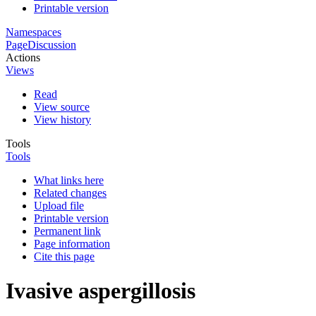
Printable version
Namespaces
Page
Discussion
Actions
Views
Read
View source
View history
Tools
Tools
What links here
Related changes
Upload file
Printable version
Permanent link
Page information
Cite this page
Ivasive aspergillosis