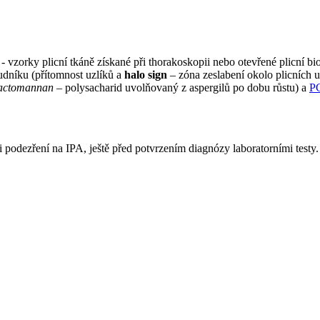
- vzorky plicní tkáně získané při thorakoskopii nebo otevřené plicní b
udníku (přítomnost uzlíků a
halo sign
– zóna zeslabení okolo plicních u
actomannan
– polysacharid uvolňovaný z aspergilů po dobu růstu) a
P
 podezření na IPA, ještě před potvrzením diagnózy laboratorními test