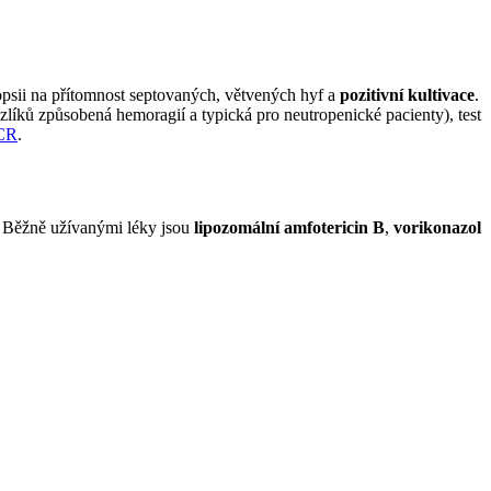
iopsii na přítomnost septovaných, větvených hyf a
pozitivní kultivace
.
zlíků způsobená hemoragií a typická pro neutropenické pacienty), test
CR
.
y. Běžně užívanými léky jsou
lipozomální amfotericin B
,
vorikonazol