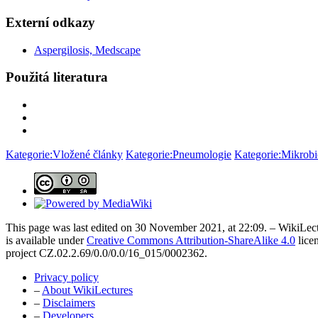
Externí odkazy
Aspergilosis, Medscape
Použitá literatura
Kategorie:Vložené články
Kategorie:Pneumologie
Kategorie:Mikrobi
This page was last edited on 30 November 2021, at 22:09. – WikiLect
is available under
Creative Commons Attribution-ShareAlike 4.0
lice
project CZ.02.2.69/0.0/0.0/16_015/0002362.
Privacy policy
–
About WikiLectures
–
Disclaimers
–
Developers