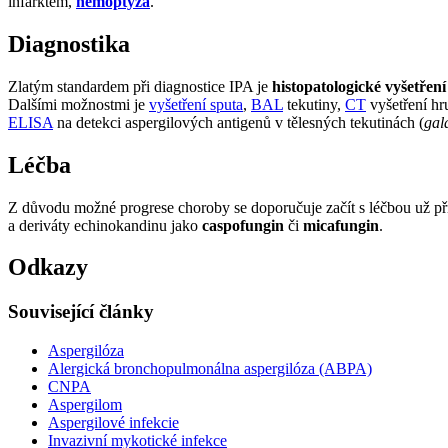
infarktem,
hemoptýza
.
Diagnostika
Zlatým standardem při diagnostice IPA je
histopatologické vyšetření
Dalšími možnostmi je
vyšetření sputa
,
BAL
tekutiny,
CT
vyšetření hr
ELISA
na detekci aspergilových antigenů v tělesných tekutinách (
gal
Léčba
Z důvodu možné progrese choroby se doporučuje začít s léčbou už při
a deriváty echinokandinu jako
caspofungin
či
micafungin
.
Odkazy
Související články
Aspergilóza
Alergická bronchopulmonálna aspergilóza (ABPA)
CNPA
Aspergilom
Aspergilové infekcie
Invazivní mykotické infekce