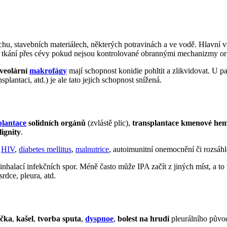
chu, stavebních materiálech, některých potravinách a ve vodě. Hlavní vs
ch tkání přes cévy pokud nejsou kontrolované obrannými mechanizmy o
lveolární
makrofágy
mají schopnost konidie pohltit a zlikvidovat. U p
splantaci, atd.) je ale tato jejich schopnost snížená.
plantace
solidních orgánů
(zvlástě plic),
transplantace kmenové he
ignity
.
,
HIV
,
diabetes mellitus
,
malnutrice
, autoimunitní onemocnění či rozsáh
nhalací infekčních spor. Méně často může IPA začít z jiných míst, a to p
rdce, pleura, atd.
ečka
,
kašel
,
tvorba sputa
,
dyspnoe
,
bolest na hrudi
pleurálního půvo