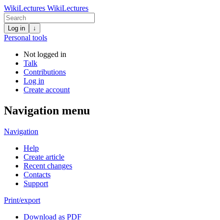
WikiLectures
WikiLectures
Log in
↓
Personal tools
Not logged in
Talk
Contributions
Log in
Create account
Navigation menu
Navigation
Help
Create article
Recent changes
Contacts
Support
Print/export
Download as PDF