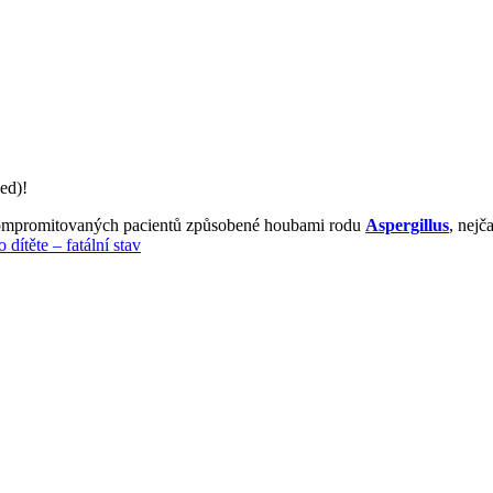
ed)!
okompromitovaných pacientů způsobené houbami rodu
Aspergillus
, nejča
ítěte – fatální stav