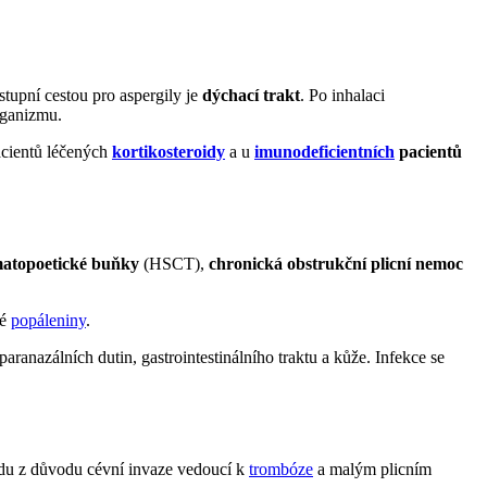
tupní cestou pro aspergily je
dýchací trakt
. Po inhalaci
rganizmu.
acientů léčených
kortikosteroidy
a u
imunodeficientních
pacientů
matopoetické buňky
(HSCT),
chronická obstrukční plicní nemoc
lé
popáleniny
.
aranazálních dutin, gastrointestinálního traktu a kůže. Infekce se
du z důvodu cévní invaze vedoucí k
trombóze
a malým plicním